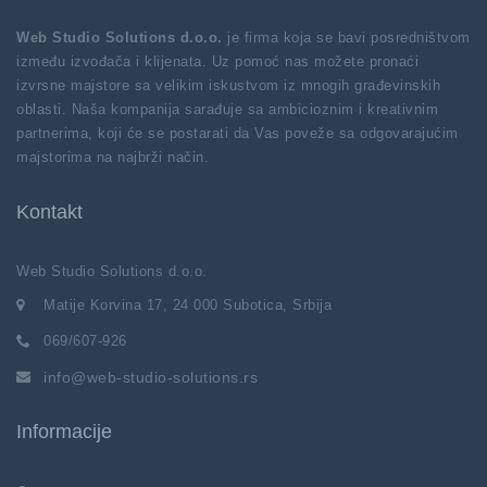
Web Studio Solutions d.o.o.
je firma koja se bavi posredništvom
između izvođača i klijenata. Uz pomoć nas možete pronaći
izvrsne majstore sa velikim iskustvom iz mnogih građevinskih
oblasti. Naša kompanija sarađuje sa ambicioznim i kreativnim
partnerima, koji će se postarati da Vas poveže sa odgovarajućim
majstorima na najbrži način.
Kontakt
Web Studio Solutions d.o.o.
Matije Korvina 17, 24 000 Subotica, Srbija
069/607-926
info@web-studio-solutions.rs
Informacije