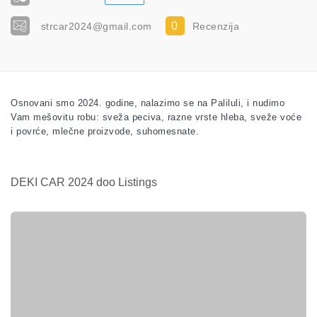
0
strcar2024@gmail.com
Recenzija
Osnovani smo 2024. godine, nalazimo se na Paliluli, i nudimo
Vam mešovitu robu: sveža peciva, razne vrste hleba, sveže voće
i povrće, mlečne proizvode, suhomesnate.
DEKI CAR 2024 doo Listings