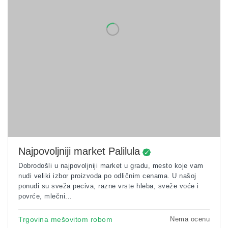
Najpovoljniji market Palilula
Dobrodošli u najpovoljniji market u gradu, mesto koje vam
nudi veliki izbor proizvoda po odličnim cenama. U našoj
ponudi su sveža peciva, razne vrste hleba, sveže voće i
povrće, mlečni...
Nema ocenu
Trgovina mešovitom robom