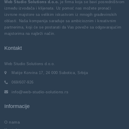
Web Studio Solutions d.o.o.
je firma koja se bavi posredništvom
između izvođača i klijenata. Uz pomoć nas možete pronaći
izvrsne majstore sa velikim iskustvom iz mnogih građevinskih
oblasti. Naša kompanija sarađuje sa ambicioznim i kreativnim
partnerima, koji će se postarati da Vas poveže sa odgovarajućim
majstorima na najbrži način.
Kontakt
Web Studio Solutions d.o.o.
Matije Korvina 17, 24 000 Subotica, Srbija
069/607-926
info@web-studio-solutions.rs
Informacije
O nama