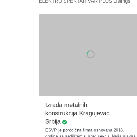
ELEKTRO SPEKTAR VAR PLUS Listings
Izrada metalnih
konstrukcija Kragujevac
Srbija
ESVP je porodična firma osnovana 2018.
godine sa sedištem u Kragujevcu. Naša glavna