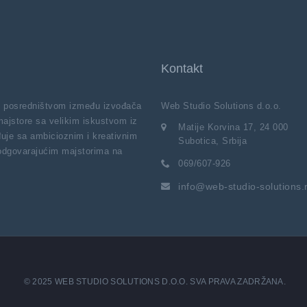
Kontakt
vi posredništvom između izvođača
Web Studio Solutions d.o.o.
majstore sa velikim iskustvom iz
Matije Korvina 17, 24 000
uje sa ambicioznim i kreativnim
Subotica, Srbija
 odgovarajućim majstorima na
069/607-926
info@web-studio-solutions.
© 2025 WEB STUDIO SOLUTIONS D.O.O. SVA PRAVA ZADRŽANA.