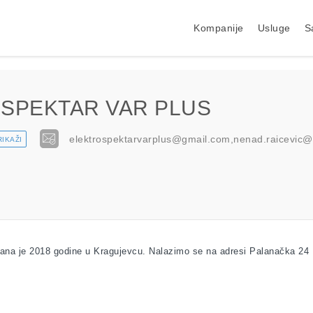
Kompanije
Usluge
S
SPEKTAR VAR PLUS
elektrospektarvarplus@gmail.com,nenad.raicevic@
RIKAŽI
e 2018 godine u Kragujevcu. Nalazimo se na adresi Palanačka 24 Ba