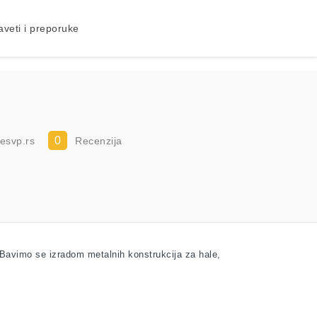
aveti i preporuke
0
esvp.rs
Recenzija
vimo se izradom metalnih konstrukcija za hale,