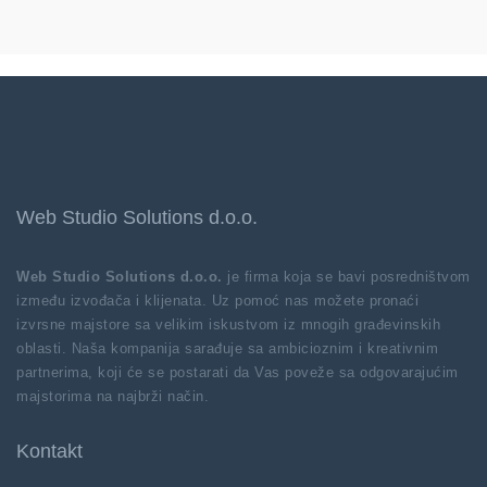
Web Studio Solutions d.o.o.
Web Studio Solutions d.o.o.
je firma koja se bavi posredništvom
između izvođača i klijenata. Uz pomoć nas možete pronaći
izvrsne majstore sa velikim iskustvom iz mnogih građevinskih
oblasti. Naša kompanija sarađuje sa ambicioznim i kreativnim
partnerima, koji će se postarati da Vas poveže sa odgovarajućim
majstorima na najbrži način.
Kontakt