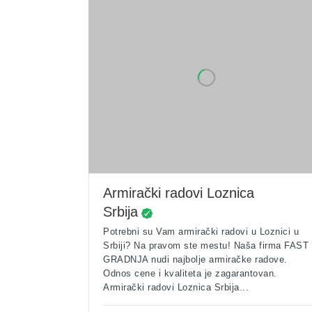
Armirački radovi Loznica
Srbija
Potrebni su Vam armirački radovi u Loznici u
Srbiji? Na pravom ste mestu! Naša firma FAST
GRADNJA nudi najbolje armiračke radove.
Odnos cene i kvaliteta je zagarantovan.
Armirački radovi Loznica Srbija...