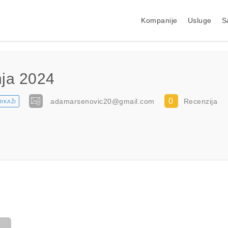
Kompanije
Usluge
S
nja 2024
0
adamarsenovic20@gmail.com
Recenzija
RIKAŽI