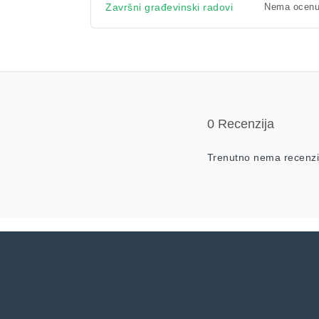
Nema ocen
Završni građevinski radovi
0 Recenzija
Trenutno nema recenzi