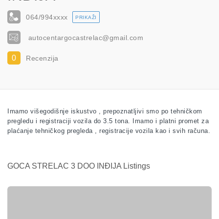
064/994
xxxx
PRIKAŽI
autocentargocastrelac@gmail.com
0
Recenzija
Imamo višegodišnje iskustvo , prepoznatljivi smo po tehničkom
pregledu i registraciji vozila do 3.5 tona. Imamo i platni promet za
plaćanje tehničkog pregleda , registracije vozila kao i svih računa.
GOCA STRELAC 3 DOO INĐIJA Listings