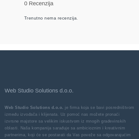
0 Recenzija
Trenutno nema recenzija.
Web Studio Solutions d.o.o.
Web Studio Solutions d.o.o.
je firma koja se bavi posredništvom
između izvođača i klijenata. Uz pomoć nas možete pronaći
izvrsne majstore sa velikim iskustvom iz mnogih građevinskih
oblasti. Naša kompanija sarađuje sa ambicioznim i kreativnim
partnerima, koji će se postarati da Vas poveže sa odgovarajućim