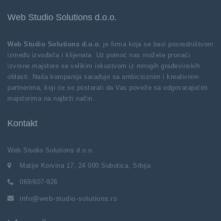
Web Studio Solutions d.o.o.
Web Studio Solutions d.o.o.
je firma koja se bavi posredništvom
između izvođača i klijenata. Uz pomoć nas možete pronaći
izvrsne majstore sa velikim iskustvom iz mnogih građevinskih
oblasti. Naša kompanija sarađuje sa ambicioznim i kreativnim
partnerima, koji će se postarati da Vas poveže sa odgovarajućim
majstorima na najbrži način.
Kontakt
Web Studio Solutions d.o.o.
Matije Korvina 17, 24 000 Subotica, Srbija
069/607-926
info@web-studio-solutions.rs