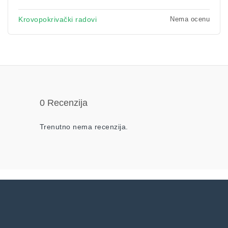
Nema ocenu
Krovopokrivački radovi
0 Recenzija
Trenutno nema recenzija.