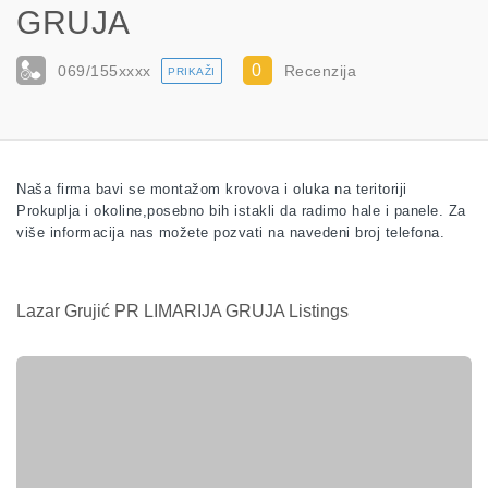
GRUJA
0
069/155
xxxx
Recenzija
PRIKAŽI
Naša firma bavi se montažom krovova i oluka na teritoriji
Prokuplja i okoline,posebno bih istakli da radimo hale i panele. Za
više informacija nas možete pozvati na navedeni broj telefona.
Lazar Grujić PR LIMARIJA GRUJA Listings