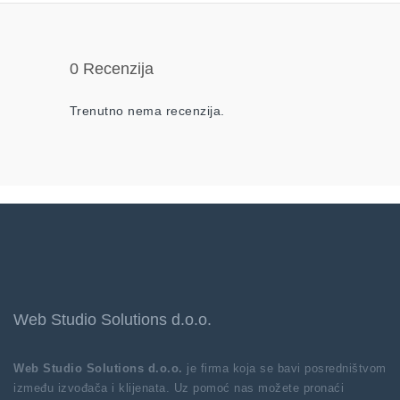
0 Recenzija
Trenutno nema recenzija.
Web Studio Solutions d.o.o.
Web Studio Solutions d.o.o.
je firma koja se bavi posredništvom
između izvođača i klijenata. Uz pomoć nas možete pronaći