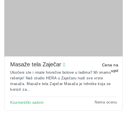
Masaže tela Zaječar
Cena na
upit
Ukočeni ste i imate hronične bolove u leđima? Mi imamo
rešenje! Naš studio HERA u Zaječaru nudi sve vrste
masaža. Masaže tela Zaječar Masaža je tehnika koja se
koristi za...
Nema ocenu
Kozmetički saloni