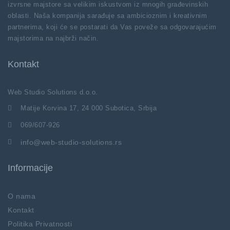
izvrsne majstore sa velikim iskustvom iz mnogih građevinskih
oblasti. Naša kompanija sarađuje sa ambicioznim i kreativnim
partnerima, koji će se postarati da Vas poveže sa odgovarajućim
majstorima na najbrži način.
Kontakt
Web Studio Solutions d.o.o.
Matije Korvina 17, 24 000 Subotica, Srbija
069/607-926
info@web-studio-solutions.rs
Informacije
O nama
Kontakt
Politika Privatnosti