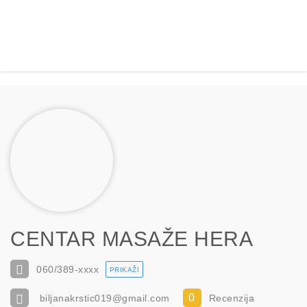
CENTAR MASAŽE HERA
060/389-
xxxx
PRIKAŽI
0
biljanakrstic019@gmail.com
Recenzija