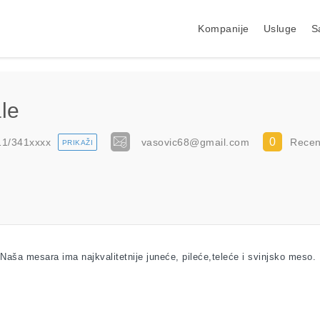
Kompanije
Usluge
S
le
0
11/341
xxxx
vasovic68@gmail.com
Recen
PRIKAŽI
Naša mesara ima najkvalitetnije juneće, pileće,teleće i svinjsko meso.