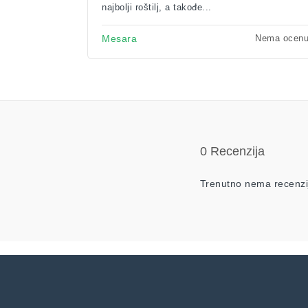
najbolji roštilj, a takođe...
Nema ocen
Mesara
0 Recenzija
Trenutno nema recenzi