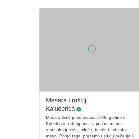
Mesara i roštilj
Kaluđerica
Mesara Gale je osnovana 1996. godine u
Kaluđerici u Beogradu. U ponudi imamo
vrhunsko juneće, pileće, teleće i svinjsko
meso. Pored toga, pružamo uslugu pečenja i