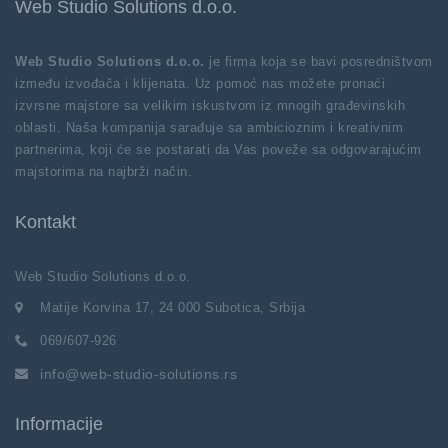
Web Studio Solutions d.o.o.
Web Studio Solutions d.o.o.
je firma koja se bavi posredništvom
između izvođača i klijenata. Uz pomoć nas možete pronaći
izvrsne majstore sa velikim iskustvom iz mnogih građevinskih
oblasti. Naša kompanija sarađuje sa ambicioznim i kreativnim
partnerima, koji će se postarati da Vas poveže sa odgovarajućim
majstorima na najbrži način.
Kontakt
Web Studio Solutions d.o.o.
Matije Korvina 17, 24 000 Subotica, Srbija
069/607-926
info@web-studio-solutions.rs
Informacije