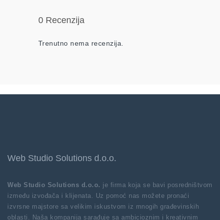
0 Recenzija
Trenutno nema recenzija.
Web Studio Solutions d.o.o.
Web Studio Solutions d.o.o.
je firma koja se bavi posredništvom
između izvođača i klijenata. Uz pomoć nas možete pronaći
izvrsne majstore sa velikim iskustvom iz mnogih građevinskih
oblasti. Naša kompanija sarađuje sa ambicioznim i kreativnim