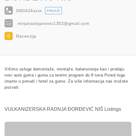
060/424
xxxx
PRIKAŽI
mirjanastojanovic1302@gmail.com
0
Recenzija
Vršimo usluge demontaže, montaže, balansiranja kao i prodaju
novi auto guma i guma za teretni program do 8 tona.Pored toga
imamo u ponudi i hotel za gume. Za više informacija nas možete
pozvati.
VULKANIZERSKA RADNJA ĐORĐEVIĆ NIŠ Listings